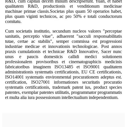
R&D, cum capitali decem milium descripserunt. Yuan, et habet
qualitatem R&D, productionis et venditionum medicinae
machinae primae classis.Societas plus quam 50 operarios habet,
plus quam viginti technicos, ac pro 50% e totali conductorum
comitatu.
Cum societatis institutio, secundum nucleos valores "perceptae
sanitatis, perceptio vitae", adhaerent "sacculi responsabilitatis
tutae, certae ac stabilis", semper commissa est progressioni
industriae medicae et innovationis technologicae. Post annos
praxis cumulationis et technicae R&D Innovative, Sacer nunc
unus e paucis domesticis callidi medici solutionem
professionalem provisoribus et cinematographicis medicinis
fabricatoribus imaginem ISO13485 et ISO9001 qualitatem
administrationis systematis certificationis, EU CE certificationis,
ISO14001 systematis environmental procurationem adeptus est.
certification, ISO27001 informationes securitatis procuratio
systematis certificationis, trademark patent ius, product species
patentes, exemplar patentes utilitatis, programmator programmatis
et multa alia iura possessionum intellectualium independentium.